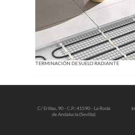
TERMINACIÓN DE SUELO RADIANTE
C/ Erillas, 90 - C.P.: 41590 - La Roda
i
de Andalucía (Sevilla)