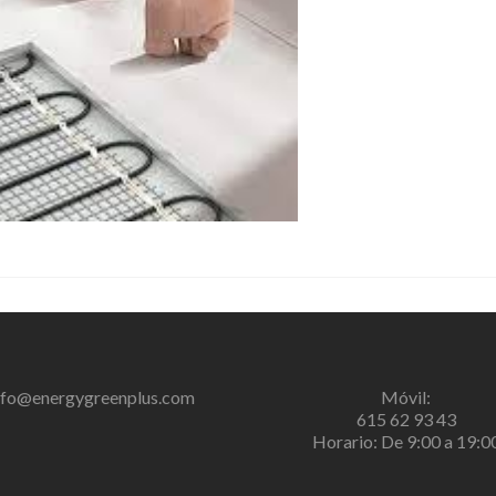
nfo@energygreenplus.com
Móvil:
615 62 93 43
Horario: De 9:00 a 19:0