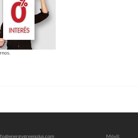
rnos.
nfo@energygreenplus.com
Móvil: