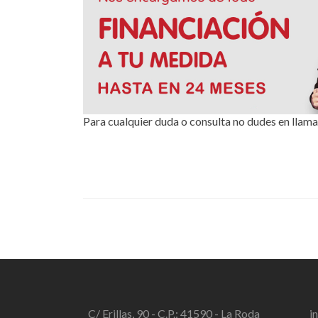
Para cualquier duda o consulta no dudes en llama
C/ Erillas, 90 - C.P.: 41590 - La Roda
i